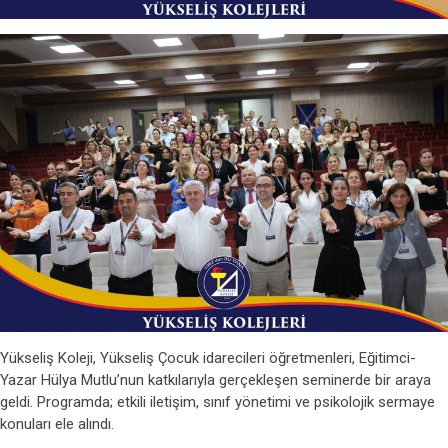
Yükseliş Koleji, Yükseliş Çocuk idarecileri öğretmenleri, Eğitimci-
Yazar Hülya Mutlu’nun katkılarıyla gerçekleşen seminerde bir araya
geldi. Programda; etkili iletişim, sınıf yönetimi ve psikolojik sermaye
konuları ele alındı.