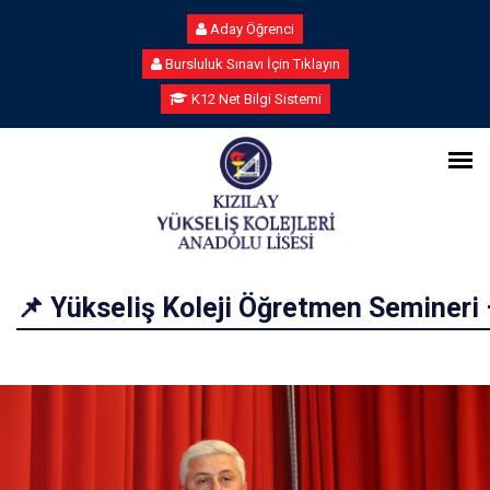
Aday Öğrenci
Bursluluk Sınavı İçin Tıklayın
K12 Net Bilgi Sistemi
📌 Yükseliş Koleji Öğretmen Semineri 