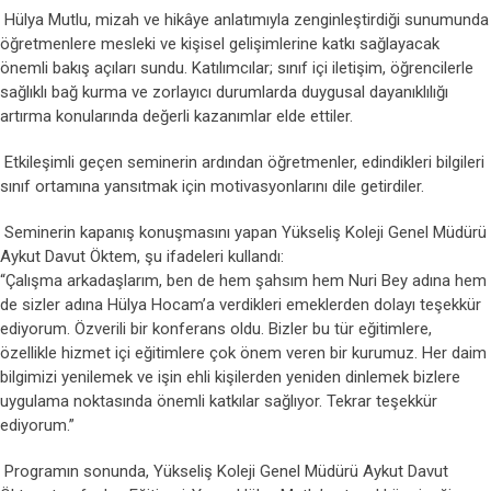
Hülya Mutlu, mizah ve hikâye anlatımıyla zenginleştirdiği sunumunda
öğretmenlere mesleki ve kişisel gelişimlerine katkı sağlayacak
önemli bakış açıları sundu. Katılımcılar; sınıf içi iletişim, öğrencilerle
sağlıklı bağ kurma ve zorlayıcı durumlarda duygusal dayanıklılığı
artırma konularında değerli kazanımlar elde ettiler.
Etkileşimli geçen seminerin ardından öğretmenler, edindikleri bilgileri
sınıf ortamına yansıtmak için motivasyonlarını dile getirdiler.
Seminerin kapanış konuşmasını yapan Yükseliş Koleji Genel Müdürü
Aykut Davut Öktem, şu ifadeleri kullandı:
“Çalışma arkadaşlarım, ben de hem şahsım hem Nuri Bey adına hem
de sizler adına Hülya Hocam’a verdikleri emeklerden dolayı teşekkür
ediyorum. Özverili bir konferans oldu. Bizler bu tür eğitimlere,
özellikle hizmet içi eğitimlere çok önem veren bir kurumuz. Her daim
bilgimizi yenilemek ve işin ehli kişilerden yeniden dinlemek bizlere
uygulama noktasında önemli katkılar sağlıyor. Tekrar teşekkür
ediyorum.”
Programın sonunda, Yükseliş Koleji Genel Müdürü Aykut Davut