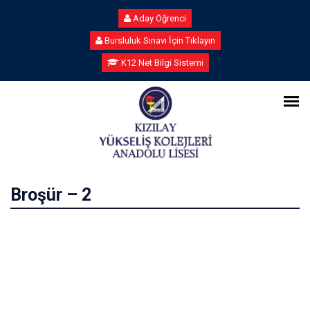
Aday Öğrenci
Bursluluk Sınavı İçin Tıklayın
K12 Net Bilgi Sistemi
Broşür – 2