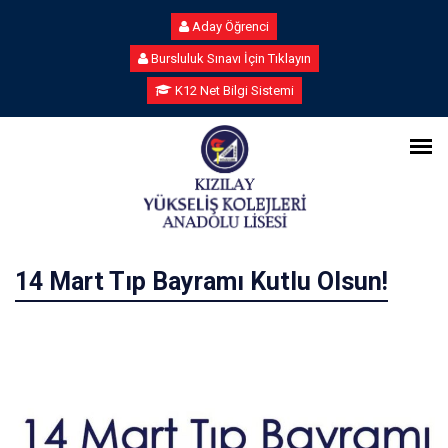
Aday Öğrenci
Bursluluk Sınavı İçin Tıklayın
K12 Net Bilgi Sistemi
14 Mart Tıp Bayramı Kutlu Olsun!