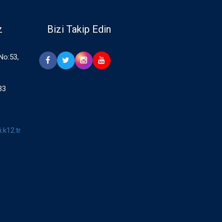
z
Bizi Takip Edin
 No:53,
33
.k12.tr