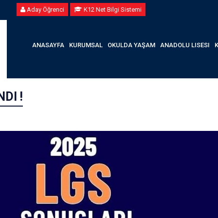
Aday Öğrenci
K12 Net Bilgi Sistemi
ANASAYFA
KURUMSAL
OKULDA YAŞAM
ANADOLU LISESI
DI !