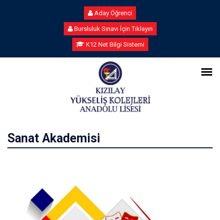
Aday Öğrenci
Bursluluk Sınavı İçin Tıklayın
K12 Net Bilgi Sistemi
Sanat Akademisi