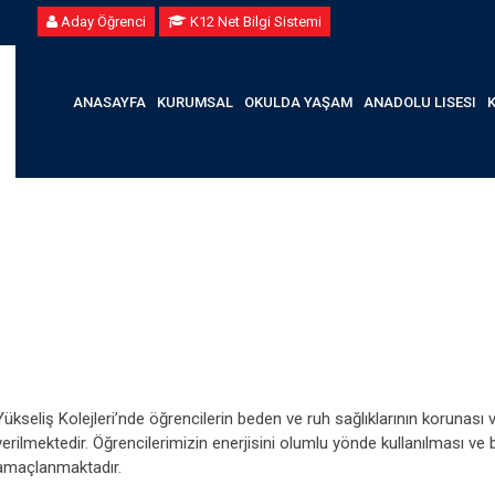
Aday Öğrenci
K12 Net Bilgi Sistemi
ANASAYFA
KURUMSAL
OKULDA YAŞAM
ANADOLU LISESI
Yükseliş Kolejleri’nde öğrencilerin beden ve ruh sağlıklarının korunası v
verilmektedir. Öğrencilerimizin enerjisini olumlu yönde kullanılması ve 
amaçlanmaktadır.