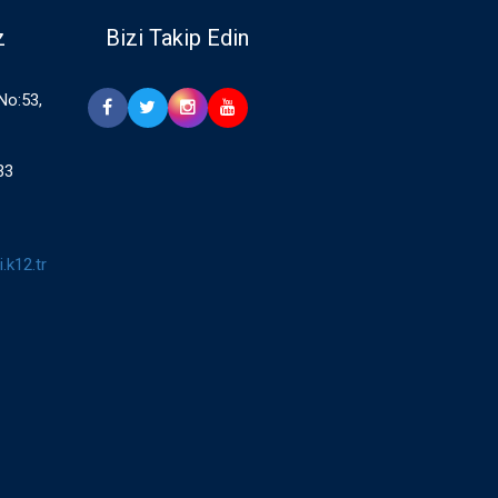
z
Bizi Takip Edin
 No:53,
33
.k12.tr