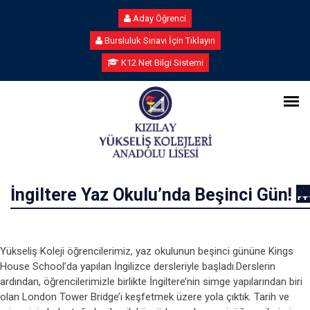
Aday Öğrenci
Bursluluk Sınavı İçin Tıklayın
K12 Net Bilgi Sistemi
İngiltere Yaz Okulu’nda Beşinci Gün! 
Yükseliş Koleji öğrencilerimiz, yaz okulunun beşinci gününe Kings
House School’da yapılan İngilizce dersleriyle başladı.Derslerin
ardından, öğrencilerimizle birlikte İngiltere’nin simge yapılarından biri
olan London Tower Bridge’i keşfetmek üzere yola çıktık. Tarih ve