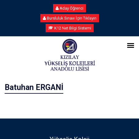
Aday Öğrenci
Bursluluk Sınavı İçin Tıklayın
K12 Net Bilgi Sistemi
Batuhan ERGANİ