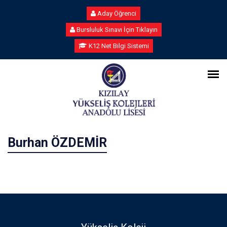
Aday Öğrenci
Bursluluk Sınavı İçin Tıklayın
K12 Net Bilgi Sistemi
Burhan ÖZDEMİR