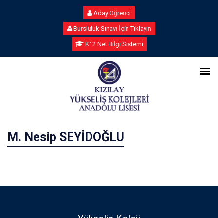
Aday Öğrenci
Bursluluk Sınavı İçin Tıklayın
K12 Net Bilgi Sistemi
M. Nesip SEYİDOĞLU