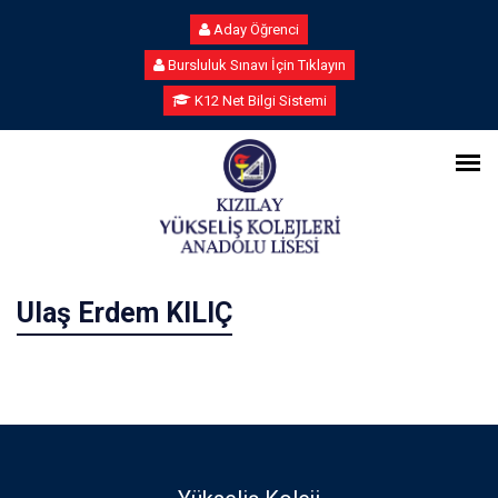
Aday Öğrenci
Bursluluk Sınavı İçin Tıklayın
K12 Net Bilgi Sistemi
Ulaş Erdem KILIÇ