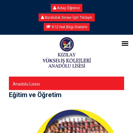
Aday Öğrenci
Bursluluk Sınavı İçin Tıklayın
K12 Net Bilgi Sistemi
Anadolu Lisesi
Eğitim ve Öğretim