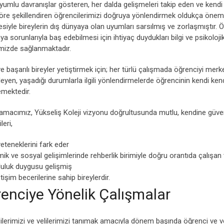
umlu davranışlar gösteren, her dalda gelişmeleri takip eden ve kendi i
re şekillendiren öğrencilerimizi doğruya yönlendirmek oldukça önemli
siyle bireylerin dış dünyaya olan uyumları sarsılmış ve zorlaşmıştır. Ö
ya sorunlarıyla baş edebilmesi için ihtiyaç duydukları bilgi ve psikoloji
imizde sağlanmaktadır.
e başarılı bireyler yetiştirmek için; her türlü çalışmada öğrenciyi merk
eyen, yaşadığı durumlarla ilgili yönlendirmelerde öğrencinin kendi ken
emektedir.
macımız, Yükseliş Koleji vizyonu doğrultusunda mutlu, kendine güvenen 
leri,
eteneklerini fark eder
k ve sosyal gelişimlerinde rehberlik birimiyle doğru orantıda çalışan v
uluk duygusu gelişmiş
letişim becerilerine sahip bireylerdir.
enciye Yönelik Çalışmalar
lerimizi ve velilerimizi tanımak amacıyla dönem başında öğrenci ve ve