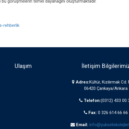
ı bu görüşmelerin temel dayanağını oluşturmaktadır.
s-rehberlik
Ulaşım
İletişim Bilgilerimi
Adres:
Kültür, Kızılırmak Cd.
06420 Çankaya/Ankara
Telefon:
(0312) 433 00 
Fax:
0 326 614 66 66
Email:
info@yukseliskolejleri