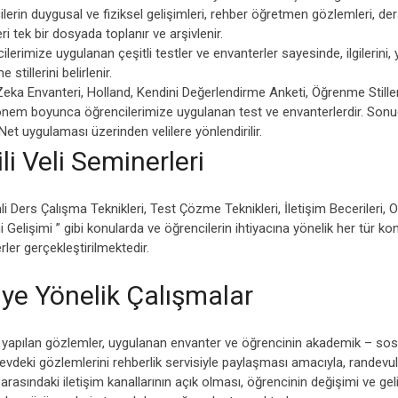
lerin duygusal ve fiziksel gelişimleri, rehber öğretmen gözlemleri, 
ri tek bir dosyada toplanır ve arşivlenir.
lerimize uygulanan çeşitli testler ve envanterler sayesinde, ilgilerini, 
stillerini belirlenir.
eka Envanteri, Holland, Kendini Değerlendirme Anketi, Öğrenme Stiller
em boyunca öğrencilerimize uygulanan test ve envanterlerdir. Sonuçla
et uygulaması üzerinden velilere yönlendirilir.
ili Veli Seminerleri
i Ders Çalışma Teknikleri, Test Çözme Teknikleri, İletişim Becerileri, Ol
Gelişimi ” gibi konularda ve öğrencilerin ihtiyacına yönelik her tür
ler gerçekleştirilmektedir.
iye Yönelik Çalışmalar
yapılan gözlemler, uygulanan envanter ve öğrencinin akademik – sosyal 
 evdeki gözlemlerini rehberlik servisiyle paylaşması amacıyla, randevu
arasındaki iletişim kanallarının açık olması, öğrencinin değişimi ve ge