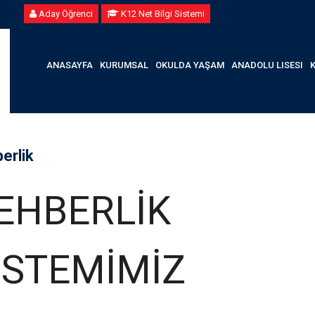
Aday Öğrenci
K12 Net Bilgi Sistemi
ANASAYFA
KURUMSAL
OKULDA YAŞAM
ANADOLU LISESI
erlik
EHBERLİK
İSTEMİMİZ