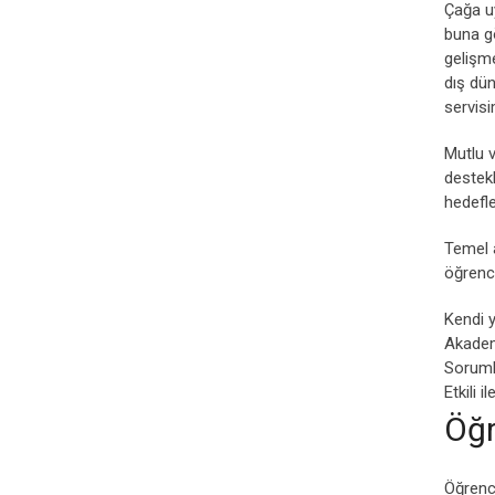
Çağa uy
buna gö
gelişme
dış dün
servis
Mutlu v
destekl
hedefl
Temel a
öğrenci
Kendi y
Akademi
Soruml
Etkili i
Öğr
Öğrenci