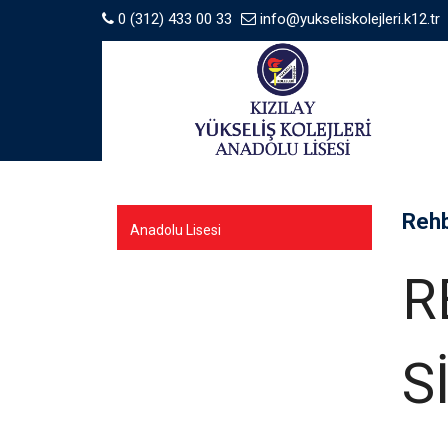
0 (312) 433 00 33
info@yukseliskolejleri.k12.tr
Rehb
Anadolu Lisesi
R
S