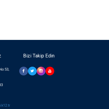
z
Bizi Takip Edin
 No:53,
33
.k12.tr