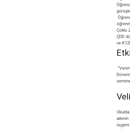
Öğrenci
görüşle
Öğrenci
öğrenme 
Çoklu Z
ÇDD dön
ve K12N
Etk
“Veriml
Dönemi 
seminer
Vel
Okulda 
ailenin
üçgeni 