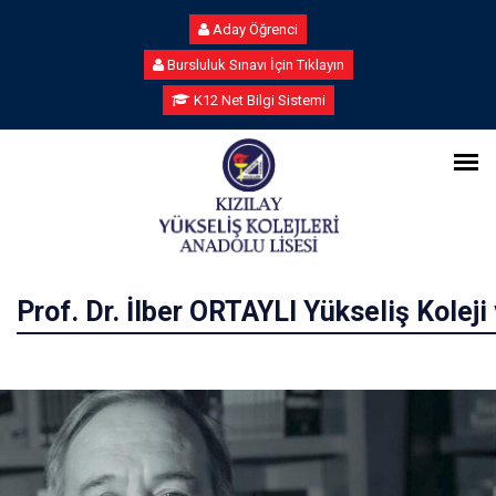
Aday Öğrenci
Bursluluk Sınavı İçin Tıklayın
K12 Net Bilgi Sistemi
Prof. Dr. İlber ORTAYLI Yükseliş Koleji 