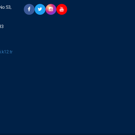
 No:53,
33
.k12.tr