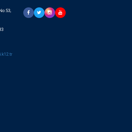
 No:53,
33
.k12.tr