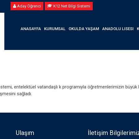
Aday Öğrenci
K12 Net Bilgi Sistemi
ANASAYFA
KURUMSAL
OKULDA YAŞAM
ANADOLU LISESI
istemi, entelektüel vatandaşlı k programıyla öğretmenlerimizin büyük bi
işmesini sağladı.
Ulaşım
İletişim Bilgilerimi